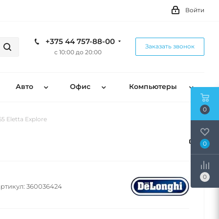
Войти
+375 44 757-88-00
Заказать звонок
с 10:00 до 20:00
Авто
Офис
Компьютеры
0
 Eletta Explore
0
0
ртикул:
360036424