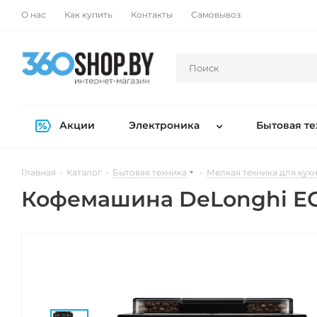
О нас
Как купить
Контакты
Самовывоз
Акции
Электроника
Бытовая те
Главная
-
Каталог
-
Бытовая техника
-
Мелкая техника для кух
Кофемашина DeLonghi ECA