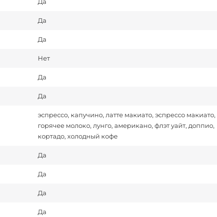
Да
Да
Да
Нет
Да
Да
эспрессо, капучино, латте макиато, эспрессо макиато, 
горячее молоко, лунго, американо, флэт уайт, доппио,
кортадо, холодный кофе
Да
Да
Да
Да