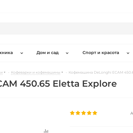
хника
Дом и сад
Спорт и красота
ни
-
Кофеварки и кофемашины
-
Кофемашина DeLonghi ECAM 450.65
M 450.65 Eletta Explore
А