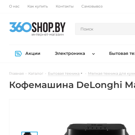
О нас
Как купить
Контакты
Самовывоз
Акции
Электроника
Бытовая те
Главная
-
Каталог
-
Бытовая техника
-
Мелкая техника для кух
Кофемашина DeLonghi Mag