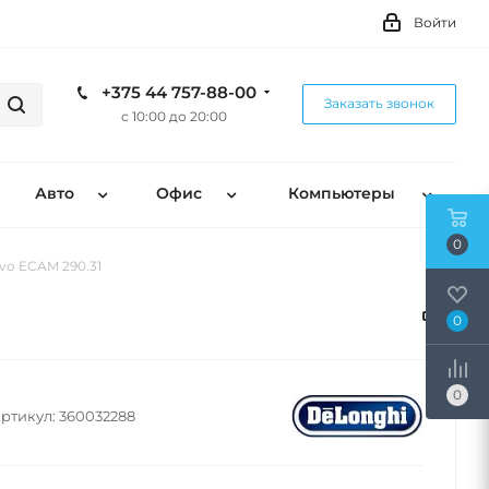
Войти
+375 44 757-88-00
Заказать звонок
с 10:00 до 20:00
Авто
Офис
Компьютеры
0
vo ECAM 290.31
0
0
ртикул:
360032288