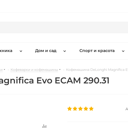
хника
Дом и сад
Спорт и красота
ни
-
Кофеварки и кофемашины
-
Кофемашина DeLonghi Magnifica E
nifica Evo ECAM 290.31
А