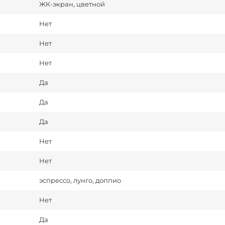
ЖК-экран, цветной
Нет
Нет
Нет
Да
Да
Да
Нет
Нет
эспрессо, лунго, доппио
Нет
Да