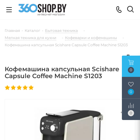
Главная
-
Каталог
-
Бытовая техника
-
Мелкая техника для кухни
-
Кофеварки и кофемашины
-
Кофемашина капсульная Scishare Capsule Coffee Machine S1203
Кофемашина капсульная Scishare
0
Capsule Coffee Machine S1203
0
0