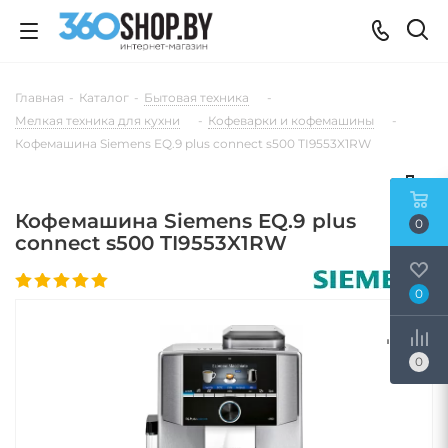
Главная
-
Каталог
-
Бытовая техника
-
Мелкая техника для кухни
-
Кофеварки и кофемашины
-
Кофемашина Siemens EQ.9 plus connect s500 TI9553X1RW
Кофемашина Siemens EQ.9 plus
0
connect s500 TI9553X1RW
0
0