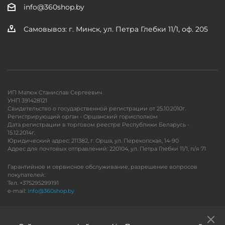
info@360shop.by
Самовывоз: г. Минск, ул. Петра Глебки 11/1, оф. 205
ИП Матюк Станислав Сергеевич
УНП 391428121
Свидетельство о государственной регистрации от 25.10.2010г.
Регистрирующий орган - Оршанский горисполком
Дата регистрации в торговом реестре Республики Беларусь -
15.12.2014г.
Юридический адрес: 211382, г. Орша, ул. Перекопская, 14-90
Адрес для почтовых отправлений: 220104, ул. Петра Глебки 11/1, п/я 71
Гарантийное и сервисное обслуживание, разрешение вопросов
покупателей:
Тел. +375295299191
e-mail:
info@360shop.by
Версия для печати