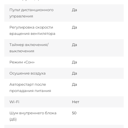
Пульт дистанционного
Да
управления
Регулировка скорости
Да
вращения вентилятора
Таймер включения/
Да
выключения
Режим «Сон»
Да
Осушение воздуха
Да
Авторестарт после
Да
пропадания питания
Wi-Fi
Нет
Шум внутреннего блока
50
(дБ)