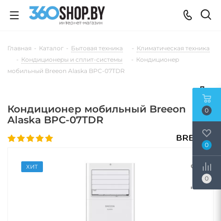
Главная
-
Каталог
-
Бытовая техника
-
Климатическая техника
-
Кондиционеры и сплит-системы
-
Кондиционер
мобильный Breeon Alaska BPC-07TDR
Кондиционер мобильный Breeon
0
Alaska BPC-07TDR
0
ХИТ
0