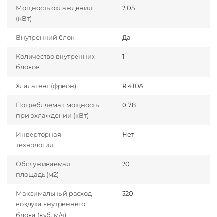
Мощность охлаждения
2.05
(кВт)
Внутренний блок
Да
Количество внутренних
1
блоков
Хладагент (фреон)
R 410A
Потребляемая мощность
0.78
при охлаждении (кВт)
Инверторная
Нет
технология
Обслуживаемая
20
площадь (м2)
Максимальный расход
320
воздуха внутреннего
блока (куб. м/ч)