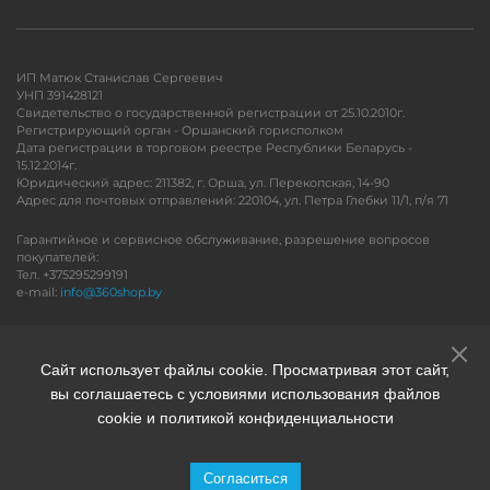
ИП Матюк Станислав Сергеевич
УНП 391428121
Свидетельство о государственной регистрации от 25.10.2010г.
Регистрирующий орган - Оршанский горисполком
Дата регистрации в торговом реестре Республики Беларусь -
15.12.2014г.
Юридический адрес: 211382, г. Орша, ул. Перекопская, 14-90
Адрес для почтовых отправлений: 220104, ул. Петра Глебки 11/1, п/я 71
Гарантийное и сервисное обслуживание, разрешение вопросов
покупателей:
Тел. +375295299191
e-mail:
info@360shop.by
Версия для печати
Сайт использует файлы cookie. Просматривая этот сайт,
вы соглашаетесь с условиями использования файлов
cookie и политикой конфиденциальности
Согласиться