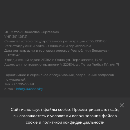
ИП Матюк Станислав Сергеевич
УНП 391428121
Свидетельство о государственной регистрации от 25.10.2010г.
Регистрирующий орган - Оршанский горисполком
Дата регистрации в торговом реестре Республики Беларусь -
15.12.2014г.
Юридический адрес: 211382, г. Орша, ул. Перекопская, 14-90
Адрес для почтовых отправлений: 220104, ул. Петра Глебки 11/1, п/я 71
Гарантийное и сервисное обслуживание, разрешение вопросов
покупателей:
Тел. +375295299191
e-mail:
info@360shop.by
Версия для печати
Сайт использует файлы cookie. Просматривая этот сайт,
вы соглашаетесь с условиями использования файлов
cookie и политикой конфиденциальности