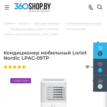
Главная
-
Каталог
-
Бытовая техника
-
Климатическая техника
-
Кондиционеры и сплит-системы
-
Кондиционер
мобильный Loriot Nordic LPAC-09TP
Кондиционер мобильный Loriot
0
Nordic LPAC-09TP
0
СОВЕТУЕМ
0