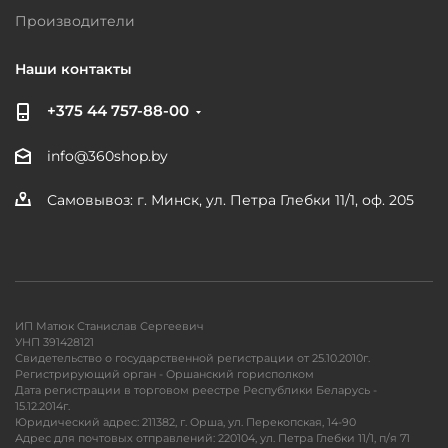
Производители
Наши контакты
+375 44 757-88-00
info@360shop.by
Самовывоз: г. Минск, ул. Петра Глебки 11/1, оф. 205
ИП Матюк Станислав Сергеевич
УНП 391428121
Свидетельство о государственной регистрации от 25.10.2010г.
Регистрирующий орган - Оршанский горисполком
Дата регистрации в торговом реестре Республики Беларусь -
15.12.2014г.
Юридический адрес: 211382, г. Орша, ул. Перекопская, 14-90
Адрес для почтовых отправлений: 220104, ул. Петра Глебки 11/1, п/я 71