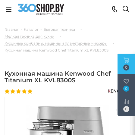
Главная
-
Каталог
-
Бытовая техника
-
Мелкая техника для кухни
-
Кухонные комбайны, машины и планетарные миксеры
-
Кухонная машина Kenwood Chef Titanium XL KVL8300S
0
Кухонная машина Kenwood Chef
Titanium XL KVL8300S
0
0