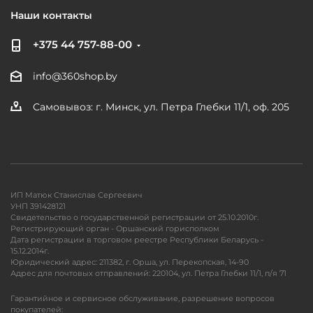
Наши контакты
+375 44 757-88-00
info@360shop.by
Самовывоз: г. Минск, ул. Петра Глебки 11/1, оф. 205
ИП Матюк Станислав Сергеевич
УНП 391428121
Свидетельство о государственной регистрации от 25.10.2010г.
Регистрирующий орган - Оршанский горисполком
Дата регистрации в торговом реестре Республики Беларусь -
15.12.2014г.
Юридический адрес: 211382, г. Орша, ул. Перекопская, 14-90
Адрес для почтовых отправлений: 220104, ул. Петра Глебки 11/1, п/я 71
Гарантийное и сервисное обслуживание, разрешение вопросов
покупателей: