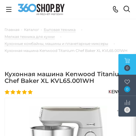
Главная
-
Каталог
-
Бытовая техника
-
Мелкая техника для кухни
-
Кухонные комбайны, машины и планетарные миксеры
-
Кухонная машина Kenwood Titanium Chef Baker XL KVL65.001WH
0
Кухонная машина Kenwood Titanium
Chef Baker XL KVL65.001WH
0
0