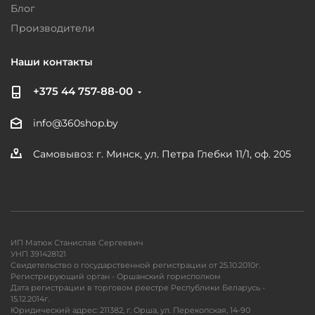
Блог
Производители
Наши контакты
+375 44 757-88-00
info@360shop.by
Самовывоз: г. Минск, ул. Петра Глебки 11/1, оф. 205
ИП Матюк Станислав Сергеевич
УНП 391428121
Свидетельство о государственной регистрации от 25.10.2010г.
Регистрирующий орган - Оршанский горисполком
Дата регистрации в торговом реестре Республики Беларусь -
15.12.2014г.
Юридический адрес: 211382, г. Орша, ул. Перекопская, 14-90