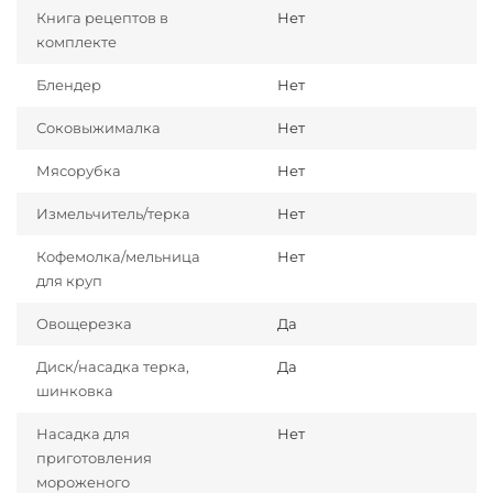
Книга рецептов в
Нет
комплекте
Блендер
Нет
Соковыжималка
Нет
Мясорубка
Нет
Измельчитель/терка
Нет
Кофемолка/мельница
Нет
для круп
Овощерезка
Да
Диск/насадка терка,
Да
шинковка
Насадка для
Нет
приготовления
мороженого