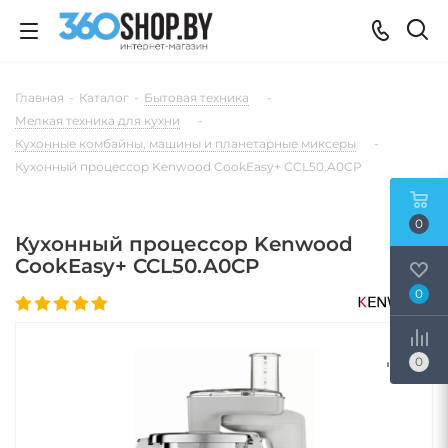
Главная
-
Каталог
-
Бытовая техника
-
Мелкая техника для кухни
-
Кухонные комбайны, машины и планетарные миксеры
-
Кухонный процессор Kenwood CookEasy+ CCL50.A0CP
0
Кухонный процессор Kenwood
CookEasy+ CCL50.A0CP
0
0