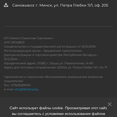
Самовывоз: г. Минск, ул. Петра Глебки 11/1, оф. 205
ИП Матюк Станислав Сергеевич
УНП 391428121
Свидетельство о государственной регистрации от 25.10.2010г.
Регистрирующий орган - Оршанский горисполком
Дата регистрации в торговом реестре Республики Беларусь -
15.12.2014г.
Юридический адрес: 211382, г. Орша, ул. Перекопская, 14-90
Адрес для почтовых отправлений: 220104, ул. Петра Глебки 11/1, п/я 71
Гарантийное и сервисное обслуживание, разрешение вопросов
покупателей:
Тел. +375295299191
e-mail:
info@360shop.by
Версия для печати
Сайт использует файлы cookie. Просматривая этот сайт,
вы соглашаетесь с условиями использования файлов