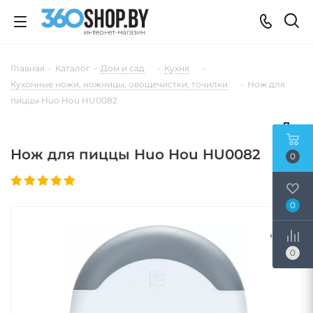
Главная
-
Каталог
-
Дом и сад
-
Кухня
-
Кухонные ножи, ножницы, овощечистки, точилки
-
Нож для
пиццы Huo Hou HU0082
Нож для пиццы Huo Hou HU0082
0
0
0