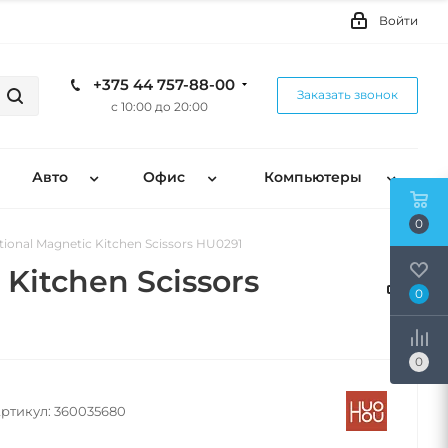
Войти
+375 44 757-88-00
Заказать звонок
с 10:00 до 20:00
Авто
Офис
Компьютеры
0
onal Magnetic Kitchen Scissors HU0291
Kitchen Scissors
0
0
ртикул:
360035680