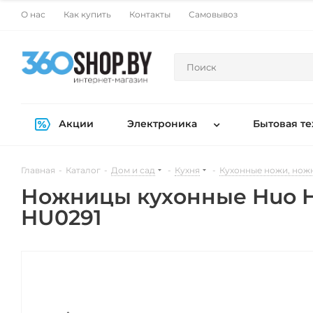
О нас
Как купить
Контакты
Самовывоз
Акции
Электроника
Бытовая те
Главная
-
Каталог
-
Дом и сад
-
Кухня
-
Кухонные ножи, нож
Ножницы кухонные Huo Hou
HU0291