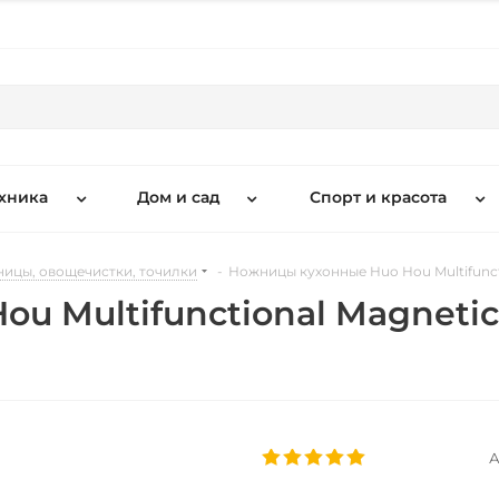
хника
Дом и сад
Спорт и красота
ницы, овощечистки, точилки
-
Ножницы кухонные Huo Hou Multifuncti
 Multifunctional Magnetic 
А