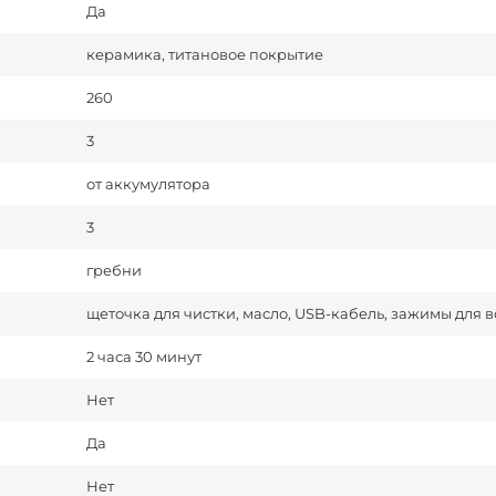
Да
керамика, титановое покрытие
260
3
от аккумулятора
3
гребни
щеточка для чистки, масло, USB-кабель, зажимы для в
2 часа 30 минут
Нет
Да
Нет