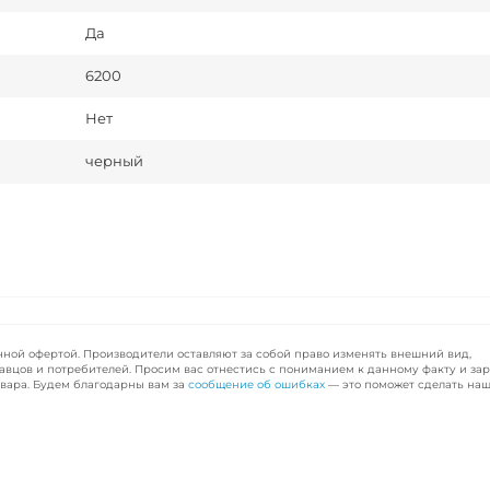
Да
6200
Нет
черный
чной офертой. Производители оставляют за собой право изменять внешний вид,
авцов и потребителей. Просим вас отнестись с пониманием к данному факту и за
вара. Будем благодарны вам за
сообщение об ошибках
— это поможет сделать наш