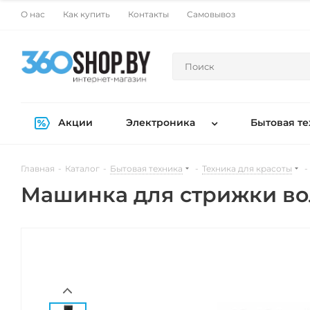
О нас
Как купить
Контакты
Самовывоз
Акции
Электроника
Бытовая те
Главная
-
Каталог
-
Бытовая техника
-
Техника для красоты
-
Машинка для стрижки воло