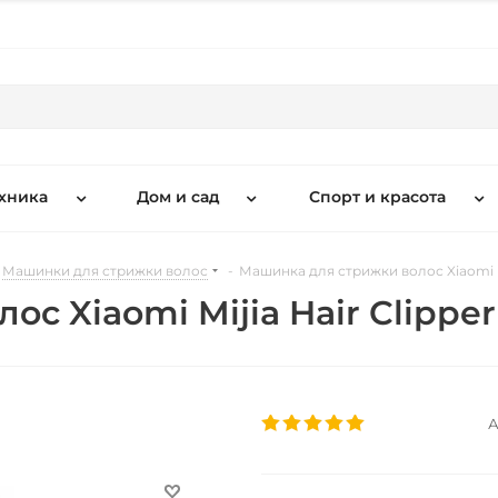
хника
Дом и сад
Спорт и красота
Машинки для стрижки волос
-
Машинка для стрижки волос Xiaomi Mi
с Xiaomi Mijia Hair Clipper
А