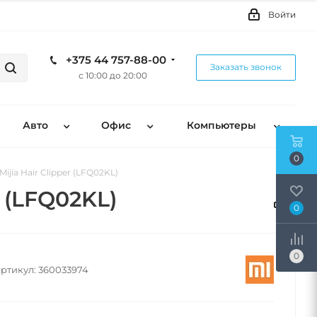
Войти
+375 44 757-88-00
Заказать звонок
с 10:00 до 20:00
Авто
Офис
Компьютеры
0
jia Hair Clipper (LFQ02KL)
 (LFQ02KL)
0
0
ртикул:
360033974