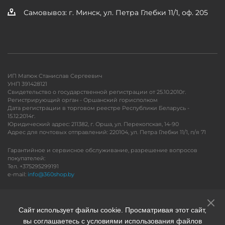
Самовывоз: г. Минск, ул. Петра Глебки 11/1, оф. 205
ИП Матюк Станислав Сергеевич
УНП 391428121
Свидетельство о государственной регистрации от 25.10.2010г.
Регистрирующий орган - Оршанский горисполком
Дата регистрации в торговом реестре Республики Беларусь -
15.12.2014г.
Юридический адрес: 211382, г. Орша, ул. Перекопская, 14-90
Адрес для почтовых отправлений: 220104, ул. Петра Глебки 11/1, п/я 71
Гарантийное и сервисное обслуживание, разрешение вопросов
покупателей:
Тел. +375295299191
e-mail:
info@360shop.by
Версия для печати
Сайт использует файлы cookie. Просматривая этот сайт,
вы соглашаетесь с условиями использования файлов