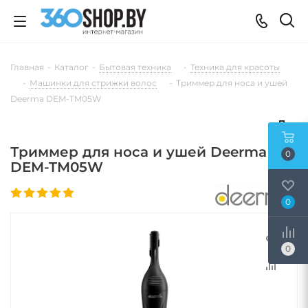
Главная
-
Каталог
-
Бытовая техника
-
Техника для красоты
-
Машинки для стрижки волос
-
Триммер для носа и ушей
Deerma DEM-TM05W
Триммер для носа и ушей Deerma
0
DEM-TM05W
0
0