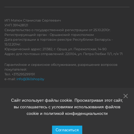
ИП Матюк Станислав Сергеевич
УНП 391428121
Свидетельство о государственной регистрации от 25.10.2010г.
Регистрирующий орган - Оршанский горисполком
Дата регистрации в торговом реестре Республики Беларусь -
15.12.2014г.
Юридический адрес: 211382, г. Орша, ул. Перекопская, 14-90
Адрес для почтовых отправлений: 220104, ул. Петра Глебки 11/1, п/я 71
Гарантийное и сервисное обслуживание, разрешение вопросов
покупателей:
Тел. +375295299191
e-mail:
info@360shop.by
Версия для печати
Сайт использует файлы cookie. Просматривая этот сайт,
вы соглашаетесь с условиями использования файлов
cookie и политикой конфиденциальности
Согласиться