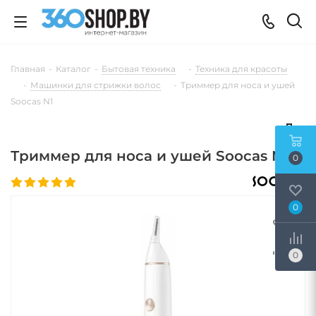
Главная
-
Каталог
-
Бытовая техника
-
Техника для красоты
-
Машинки для стрижки волос
-
Триммер для носа и ушей
Soocas N1
Триммер для носа и ушей Soocas N1
0
0
0