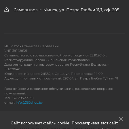
Самовывоз: г. Минск, ул. Петра Глебки 11/1, оф. 205
ИП Матюк Станислав Сергеевич
УНП 391428121
Свидетельство о государственной регистрации от 25.10.2010г.
Регистрирующий орган - Оршанский горисполком
Дата регистрации в торговом реестре Республики Беларусь -
15.12.2014г.
Юридический адрес: 211382, г. Орша, ул. Перекопская, 14-90
Адрес для почтовых отправлений: 220104, ул. Петра Глебки 11/1, п/я 71
Гарантийное и сервисное обслуживание, разрешение вопросов
покупателей:
Тел. +375295299191
e-mail:
info@360shop.by
Версия для печати
Сайт использует файлы cookie. Просматривая этот сайт,