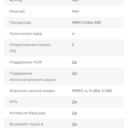
AirPlay
Нет
Miracast
Нет
Процессор
ARM Cortex A55
Количество ядер
4
Оперативная память
2
(Гб)
Поддержка HDR
Да
Поддержка
Да
многоканального звука
Форматы сжатия видео
MPEG-4, H.264, H.265
IPTV
Да
Интернет браузер
Да
Bluetooth-пульт в
Да