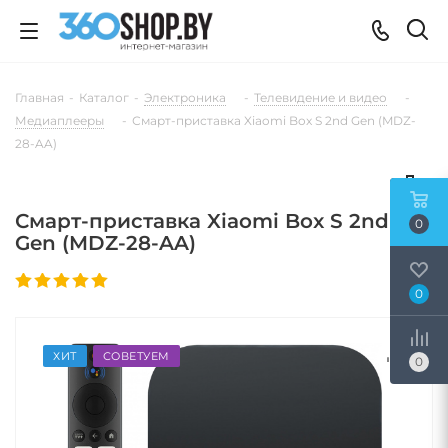
Главная
-
Каталог
-
Электроника
-
Телевидение и видео
-
Медиаплееры
-
Смарт-приставка Xiaomi Box S 2nd Gen (MDZ-
28-AA)
Смарт-приставка Xiaomi Box S 2nd
0
Gen (MDZ-28-AA)
0
ХИТ
СОВЕТУЕМ
0