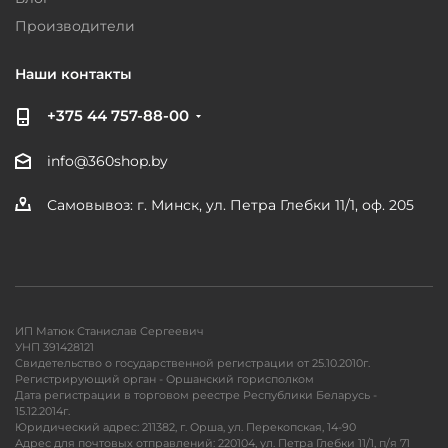
Производители
Наши контакты
+375 44 757-88-00
info@360shop.by
Самовывоз: г. Минск, ул. Петра Глебки 11/1, оф. 205
ИП Матюк Станислав Сергеевич
УНП 391428121
Свидетельство о государственной регистрации от 25.10.2010г.
Регистрирующий орган - Оршанский горисполком
Дата регистрации в торговом реестре Республики Беларусь -
15.12.2014г.
Юридический адрес: 211382, г. Орша, ул. Перекопская, 14-90
Адрес для почтовых отправлений: 220104, ул. Петра Глебки 11/1, п/я 71