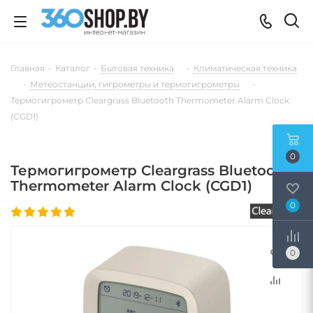
Главная
-
Каталог
-
Бытовая техника
-
Климатическая техника
-
Метеостанции, гигрометры и термогигрометры
-
Термогигрометр Cleargrass Bluetooth Thermometer Alarm Clock
(CGD1)
0
Термогигрометр Cleargrass Bluetooth
Thermometer Alarm Clock (CGD1)
0
0