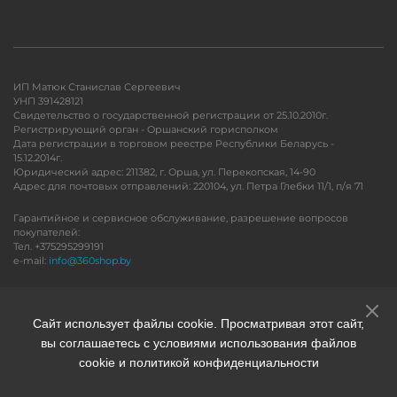
ИП Матюк Станислав Сергеевич
УНП 391428121
Свидетельство о государственной регистрации от 25.10.2010г.
Регистрирующий орган - Оршанский горисполком
Дата регистрации в торговом реестре Республики Беларусь -
15.12.2014г.
Юридический адрес: 211382, г. Орша, ул. Перекопская, 14-90
Адрес для почтовых отправлений: 220104, ул. Петра Глебки 11/1, п/я 71
Гарантийное и сервисное обслуживание, разрешение вопросов
покупателей:
Тел. +375295299191
e-mail:
info@360shop.by
Версия для печати
Сайт использует файлы cookie. Просматривая этот сайт,
вы соглашаетесь с условиями использования файлов
cookie и политикой конфиденциальности