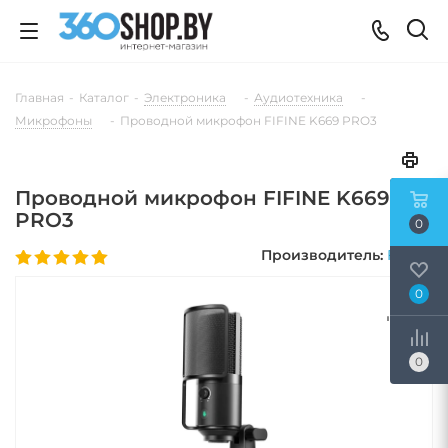
Главная
-
Каталог
-
Электроника
-
Аудиотехника
-
Микрофоны
-
Проводной микрофон FIFINE K669 PRO3
Проводной микрофон FIFINE K669
PRO3
0
Производитель:
FIFINE
0
0