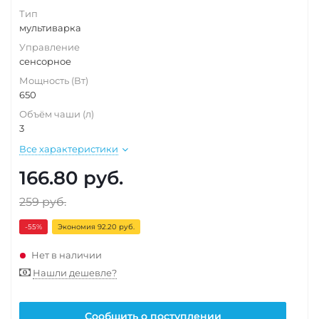
Тип
мультиварка
Управление
сенсорное
Мощность (Вт)
650
Объём чаши (л)
3
Все характеристики
166.80
руб.
259
руб.
-55
%
Экономия 92.20 руб.
Нет в наличии
Нашли дешевле?
Сообщить о поступлении