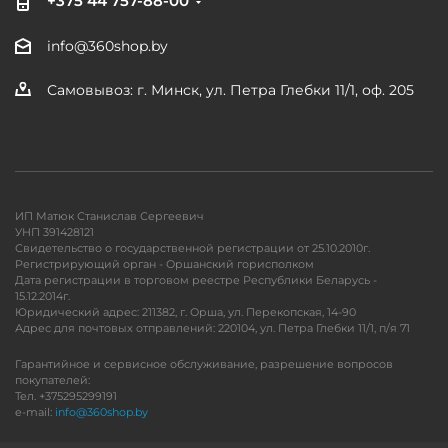
+375 44 757-88-00
info@360shop.by
Самовывоз: г. Минск, ул. Петра Глебки 11/1, оф. 205
ИП Матюк Станислав Сергеевич
УНП 391428121
Свидетельство о государственной регистрации от 25.10.2010г.
Регистрирующий орган - Оршанский горисполком
Дата регистрации в торговом реестре Республики Беларусь -
15.12.2014г.
Юридический адрес: 211382, г. Орша, ул. Перекопская, 14-90
Адрес для почтовых отправлений: 220104, ул. Петра Глебки 11/1, п/я 71
Гарантийное и сервисное обслуживание, разрешение вопросов
покупателей:
Тел. +375295299191
e-mail:
info@360shop.by