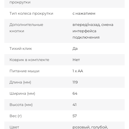
прокрутки
Тип колеса прокрутки
с нажатием
Дополнительные
вперед/назад, смена
кнопки
интерфейса
подключения
Тихий клик
Да
Коврик в комплекте
Нет
Питание мыши
1 x AA
Длина (мм)
119
Ширина (мм)
64
Высота (мм)
41
Вес (г)
57
Цвет
розовый, голубой,