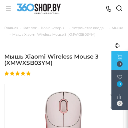
Главная
-
Каталог
-
Компьютеры
-
Устройства ввода
-
Мыши
-
Мышь Xiaomi Wireless Mouse 3 (XMWXSB03YM)
Мышь Xiaomi Wireless Mouse 3
(XMWXSB03YM)
0
0
0