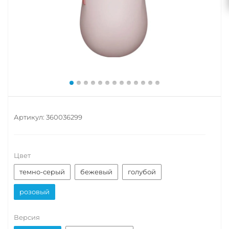
Артикул:
360036299
Цвет
темно-серый
бежевый
голубой
розовый
Версия