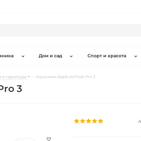
хника
Дом и сад
Спорт и красота
 и гарнитуры
-
Наушники Apple AirPods Pro 3
Pro 3
А