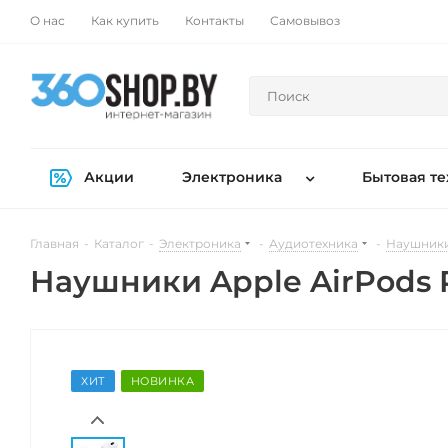
О нас
Как купить
Контакты
Самовывоз
Акции
Электроника
Бытовая те
Главная
-
Каталог
-
Электроника
-
Аудиотехника
-
Наушники
Наушники Apple AirPods 
ХИТ
НОВИНКА