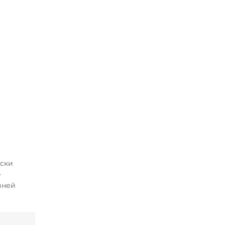
ски
е
вней