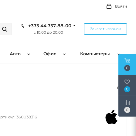
Войти
+375 44 757-88-00
Заказать звонок
с 10:00 до 20:00
Авто
Офис
Компьютеры
0
0
0
ртикул:
360038316