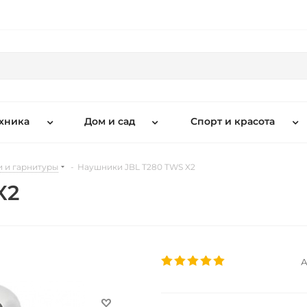
хника
Дом и сад
Спорт и красота
 и гарнитуры
-
Наушники JBL T280 TWS X2
X2
А