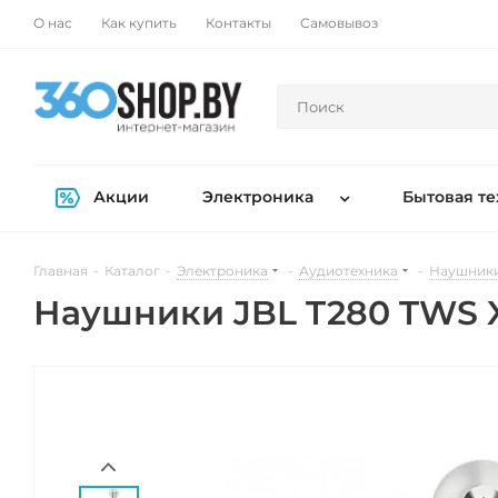
О нас
Как купить
Контакты
Самовывоз
Акции
Электроника
Бытовая те
Главная
-
Каталог
-
Электроника
-
Аудиотехника
-
Наушники
Наушники JBL T280 TWS 