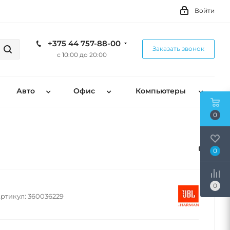
Войти
+375 44 757-88-00
Заказать звонок
с 10:00 до 20:00
Авто
Офис
Компьютеры
0
0
0
ртикул:
360036229