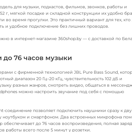
дель для музыки, подкастов, фильмов, звонков, работы и
2 г, мягкой посадке и складной конструкции их удобно бра
ли во время прогулки. Это практичный вариант для тех, кто
ть и удобное подключение без лишних проводов.
жно в интернет-магазине 360shop.by — с доставкой по Бел
 и до 76 часов музыки
рами с фирменной технологией JBL Pure Bass Sound, кото
тный диапазон 20 Гц–20 кГц, чувствительность 102 дБ и
зыку разных жанров, смотреть видео, общаться в мессенд
dphones можно настроить звучание под себя с помощью
oint-соединение позволяет подключить наушники сразу к дв
у ноутбуком и смартфоном. Два встроенных микрофона по
р обеспечивает до 76 часов воспроизведения, полная заря
сов работы всего после 5 минут у розетки.