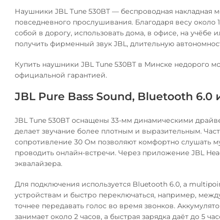
Наушники JBL Tune 530BT — беспроводная накладная мо
повседневного прослушивания. Благодаря весу около 15
собой в дорогу, использовать дома, в офисе, на учёбе и
получить фирменный звук JBL, длительную автономнос
Купить наушники JBL Tune 530BT в Минске недорого мо
официальной гарантией.
JBL Pure Bass Sound, Bluetooth 6.0
JBL Tune 530BT оснащены 33-мм динамическими драйве
делает звучание более плотным и выразительным. Часто
сопротивление 30 Ом позволяют комфортно слушать му
проводить онлайн-встречи. Через приложение JBL Hea
эквалайзера.
Для подключения используется Bluetooth 6.0, а multip
устройствам и быстро переключаться, например, межд
точнее передавать голос во время звонков. Аккумулято
занимает около 2 часов, а быстрая зарядка даёт до 5 ча