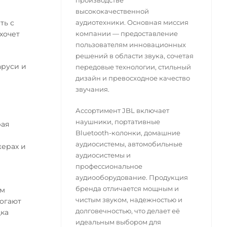
производстве
высококачественной
ть с
аудиотехники. Основная миссия
 хочет
компании — предоставление
пользователям инновационных
решений в области звука, сочетая
аруси и
передовые технологии, стильный
дизайн и превосходное качество
звучания.
Ассортимент JBL включает
наушники, портативные
рая
Bluetooth-колонки, домашние
аудиосистемы, автомобильные
жерах и
аудиосистемы и
профессиональное
аудиооборудование. Продукция
бренда отличается мощным и
ум
чистым звуком, надежностью и
могают
долговечностью, что делает её
дка
идеальным выбором для