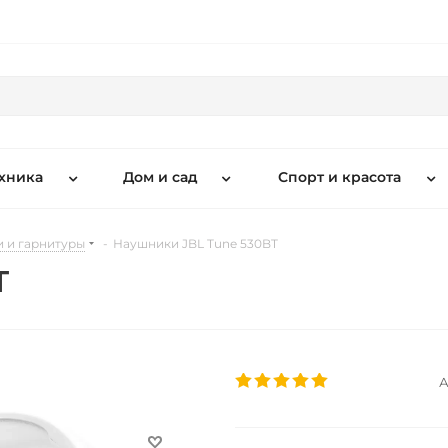
хника
Дом и сад
Спорт и красота
 и гарнитуры
-
Наушники JBL Tune 530BT
T
А