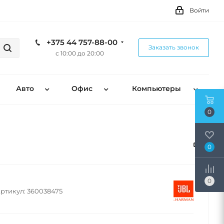
Войти
+375 44 757-88-00
Заказать звонок
с 10:00 до 20:00
Авто
Офис
Компьютеры
0
0
0
ртикул:
360038475