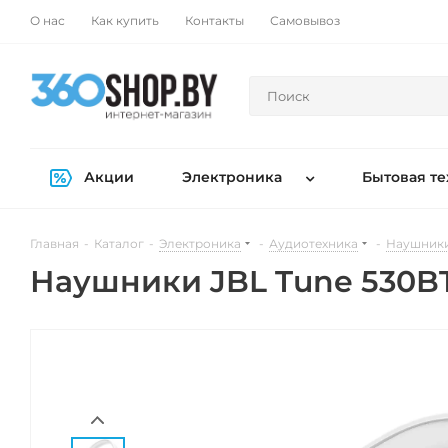
О нас
Как купить
Контакты
Самовывоз
Акции
Электроника
Бытовая те
Главная
-
Каталог
-
Электроника
-
Аудиотехника
-
Наушники
Наушники JBL Tune 530B