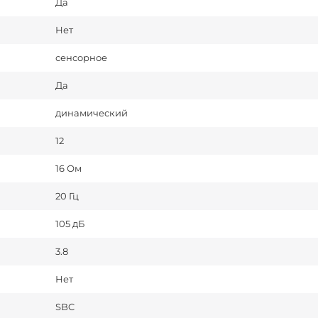
Да
Нет
сенсорное
Да
динамический
12
16 Ом
20 Гц
105 дБ
3.8
Нет
SBC