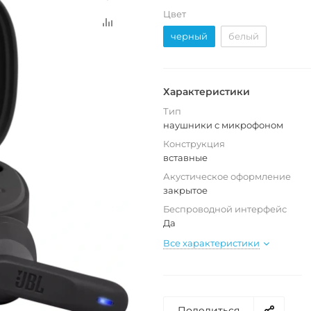
Цвет
черный
белый
Характеристики
Тип
наушники с микрофоном
Конструкция
вставные
Акустическое оформление
закрытое
Беспроводной интерфейс
Да
Все характеристики
Поделиться