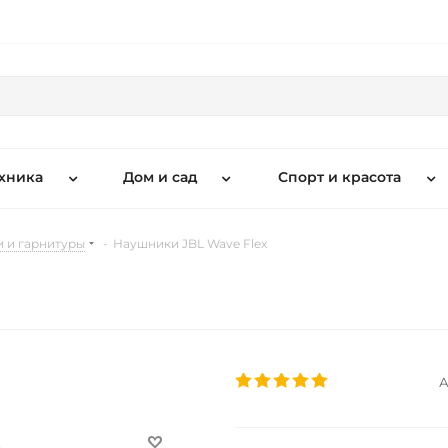
хника
Дом и сад
Спорт и красота
 и гарнитуры
-
Наушники JBL Wave Flex
А