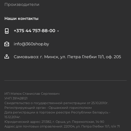
Производители
Наши контакты
+375 44 757-88-00
info@360shop.by
Самовывоз: г. Минск, ул. Петра Глебки 11/1, оф. 205
ИП Матюк Станислав Сергеевич
УНП 391428121
Свидетельство о государственной регистрации от 25.10.2010г.
Регистрирующий орган - Оршанский горисполком
Дата регистрации в торговом реестре Республики Беларусь -
15.12.2014г.
Юридический адрес: 211382, г. Орша, ул. Перекопская, 14-90
Адрес для почтовых отправлений: 220104, ул. Петра Глебки 11/1, п/я 71