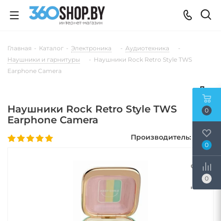
Главная
-
Каталог
-
Электроника
-
Аудиотехника
-
Наушники и гарнитуры
-
Наушники Rock Retro Style TWS
Earphone Camera
Наушники Rock Retro Style TWS
0
Earphone Camera
Производитель:
ROCK
0
0