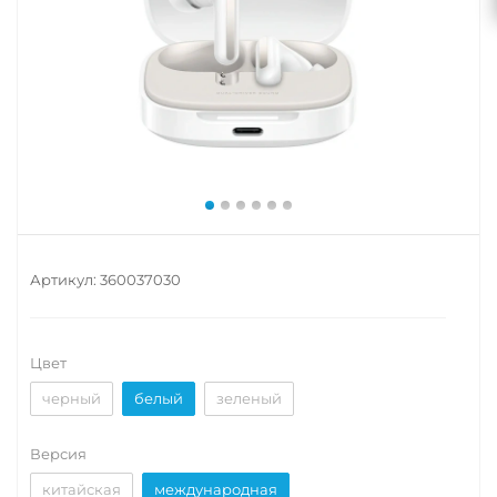
Артикул:
360037030
Цвет
черный
белый
зеленый
Версия
китайская
международная