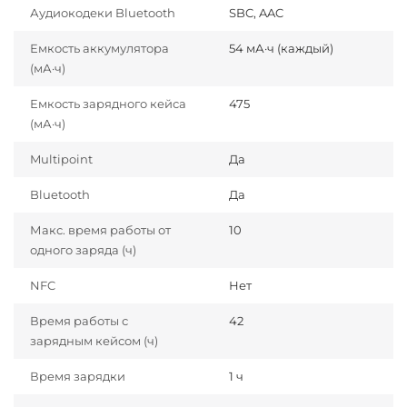
Аудиокодеки Bluetooth
SBC, AAC
Емкость аккумулятора
54 мА·ч (каждый)
(мА·ч)
Емкость зарядного кейса
475
(мА·ч)
Multipoint
Да
Bluetooth
Да
Макс. время работы от
10
одного заряда (ч)
NFC
Нет
Время работы с
42
зарядным кейсом (ч)
Время зарядки
1 ч