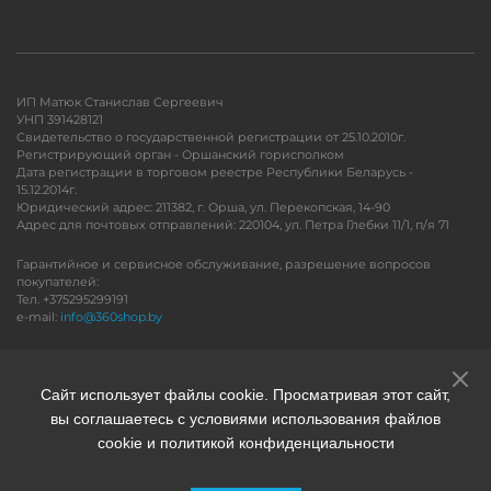
ИП Матюк Станислав Сергеевич
УНП 391428121
Свидетельство о государственной регистрации от 25.10.2010г.
Регистрирующий орган - Оршанский горисполком
Дата регистрации в торговом реестре Республики Беларусь -
15.12.2014г.
Юридический адрес: 211382, г. Орша, ул. Перекопская, 14-90
Адрес для почтовых отправлений: 220104, ул. Петра Глебки 11/1, п/я 71
Гарантийное и сервисное обслуживание, разрешение вопросов
покупателей:
Тел. +375295299191
e-mail:
info@360shop.by
Версия для печати
Сайт использует файлы cookie. Просматривая этот сайт,
вы соглашаетесь с условиями использования файлов
cookie и политикой конфиденциальности