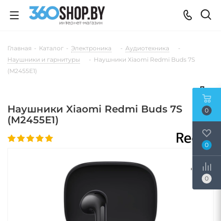
Главная
-
Каталог
-
Электроника
-
Аудиотехника
-
Наушники и гарнитуры
-
Наушники Xiaomi Redmi Buds 7S
(M2455E1)
Наушники Xiaomi Redmi Buds 7S
0
(M2455E1)
0
0