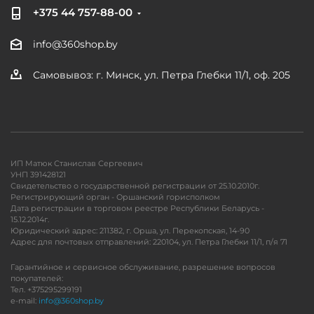
+375 44 757-88-00
info@360shop.by
Самовывоз: г. Минск, ул. Петра Глебки 11/1, оф. 205
ИП Матюк Станислав Сергеевич
УНП 391428121
Свидетельство о государственной регистрации от 25.10.2010г.
Регистрирующий орган - Оршанский горисполком
Дата регистрации в торговом реестре Республики Беларусь -
15.12.2014г.
Юридический адрес: 211382, г. Орша, ул. Перекопская, 14-90
Адрес для почтовых отправлений: 220104, ул. Петра Глебки 11/1, п/я 71
Гарантийное и сервисное обслуживание, разрешение вопросов
покупателей:
Тел. +375295299191
e-mail:
info@360shop.by