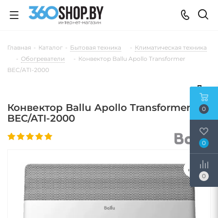
Главная
-
Каталог
-
Бытовая техника
-
Климатическая техника
-
Обогреватели
-
Конвектор Ballu Apollo Transformer
BEC/ATI-2000
Конвектор Ballu Apollo Transformer
0
BEC/ATI-2000
0
0