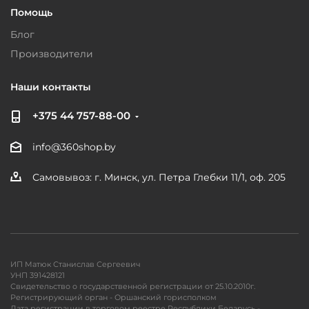
Помощь
Блог
Производители
Наши контакты
+375 44 757-88-00
info@360shop.by
Самовывоз: г. Минск, ул. Петра Глебки 11/1, оф. 205
ИП Матюк Станислав Сергеевич
УНП 391428121
Свидетельство о государственной регистрации от 25.10.2010г.
Регистрирующий орган - Оршанский горисполком
Дата регистрации в торговом реестре Республики Беларусь -