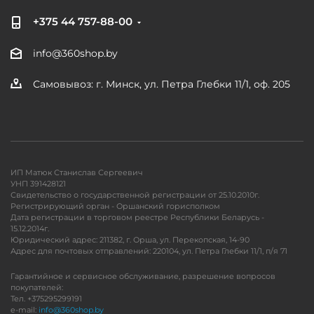
+375 44 757-88-00
info@360shop.by
Самовывоз: г. Минск, ул. Петра Глебки 11/1, оф. 205
ИП Матюк Станислав Сергеевич
УНП 391428121
Свидетельство о государственной регистрации от 25.10.2010г.
Регистрирующий орган - Оршанский горисполком
Дата регистрации в торговом реестре Республики Беларусь -
15.12.2014г.
Юридический адрес: 211382, г. Орша, ул. Перекопская, 14-90
Адрес для почтовых отправлений: 220104, ул. Петра Глебки 11/1, п/я 71
Гарантийное и сервисное обслуживание, разрешение вопросов
покупателей:
Тел. +375295299191
e-mail:
info@360shop.by