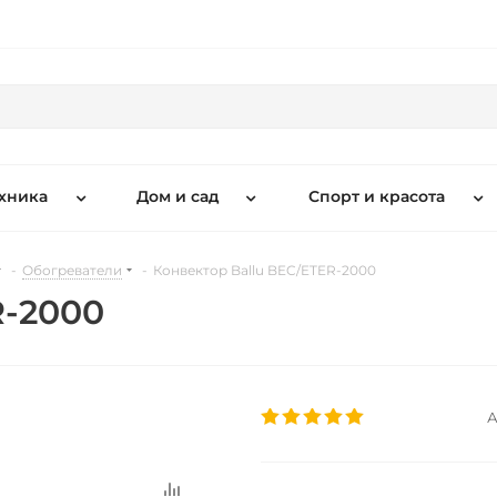
хника
Дом и сад
Спорт и красота
-
Обогреватели
-
Конвектор Ballu BEC/ETER-2000
R-2000
А