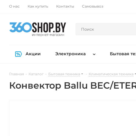
О нас
Как купить
Контакты
Самовывоз
Акции
Электроника
Бытовая те
Главная
-
Каталог
-
Бытовая техника
-
Климатическая техника
Конвектор Ballu BEC/ETE