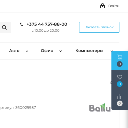
Войти
+375 44 757-88-00
Заказать звонок
с 10:00 до 20:00
Авто
Офис
Компьютеры
0
0
0
ртикул:
360029987