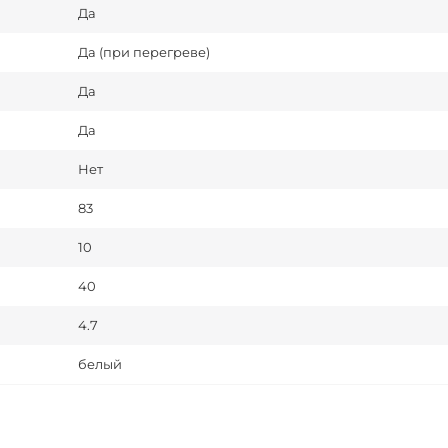
Да
Да (при перегреве)
Да
Да
Нет
83
10
40
4.7
белый