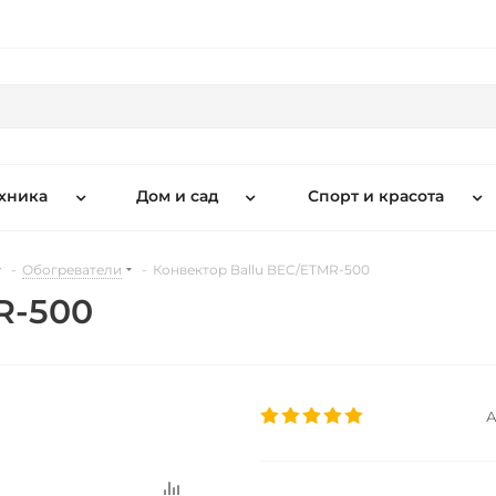
хника
Дом и сад
Спорт и красота
-
Обогреватели
-
Конвектор Ballu BEC/ETMR-500
R-500
А