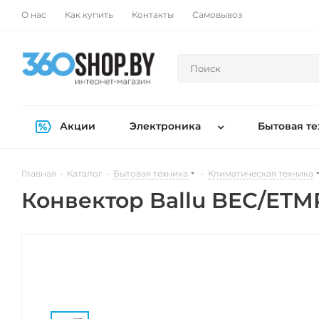
О нас
Как купить
Контакты
Самовывоз
Акции
Электроника
Бытовая те
Главная
-
Каталог
-
Бытовая техника
-
Климатическая техника
Конвектор Ballu BEC/ETM