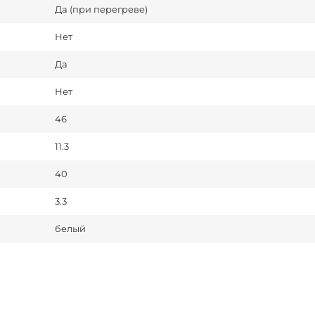
Да (при перегреве)
Нет
Да
Нет
46
11.3
40
3.3
белый