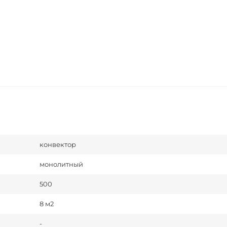
конвектор
монолитный
500
8 м2
-