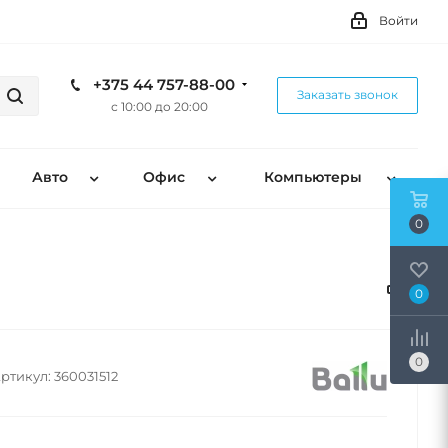
Войти
+375 44 757-88-00
Заказать звонок
с 10:00 до 20:00
Авто
Офис
Компьютеры
0
0
0
ртикул:
360031512