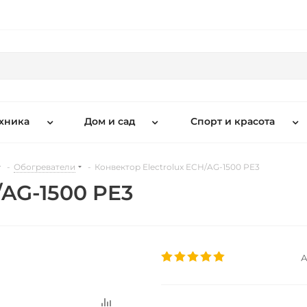
хника
Дом и сад
Спорт и красота
-
Обогреватели
-
Конвектор Electrolux ECH/AG-1500 PE3
/AG-1500 PE3
А