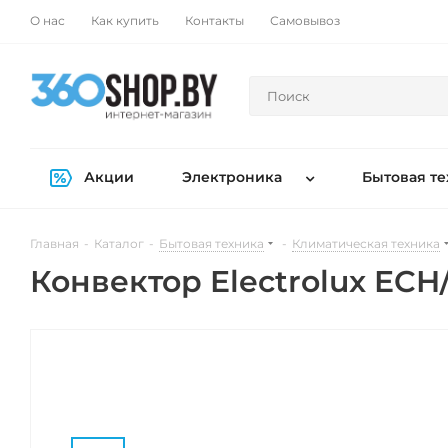
О нас
Как купить
Контакты
Самовывоз
Акции
Электроника
Бытовая те
Главная
-
Каталог
-
Бытовая техника
-
Климатическая техника
Конвектор Electrolux ECH