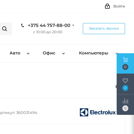
Войти
+375 44 757-88-00
Заказать звонок
с 10:00 до 20:00
Авто
Офис
Компьютеры
0
0
0
ртикул:
360031494