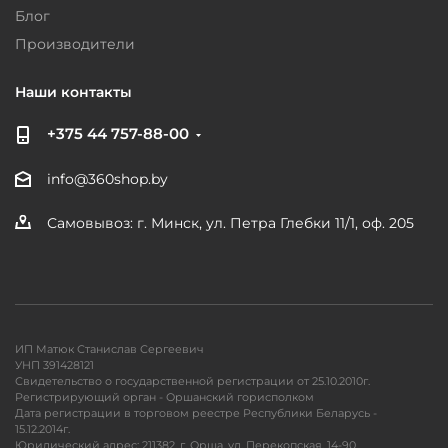
Блог
Производители
Наши контакты
+375 44 757-88-00
info@360shop.by
Самовывоз: г. Минск, ул. Петра Глебки 11/1, оф. 205
ИП Матюк Станислав Сергеевич
УНП 391428121
Свидетельство о государственной регистрации от 25.10.2010г.
Регистрирующий орган - Оршанский горисполком
Дата регистрации в торговом реестре Республики Беларусь -
15.12.2014г.
Юридический адрес: 211382, г. Орша, ул. Перекопская, 14-90