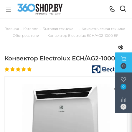
Главная
-
Каталог
-
Бытовая техника
-
Климатическая техника
-
Обогреватели
-
Конвектор Electrolux ECH/AG2-1000 EF
Конвектор Electrolux ECH/AG2-1000 EF
0
0
0