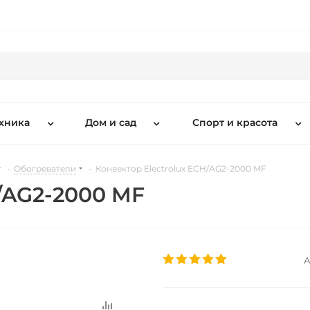
хника
Дом и сад
Спорт и красота
-
Обогреватели
-
Конвектор Electrolux ECH/AG2-2000 MF
/AG2-2000 MF
А