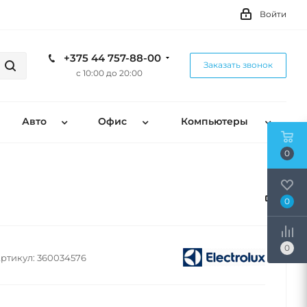
Войти
+375 44 757-88-00
Заказать звонок
с 10:00 до 20:00
Авто
Офис
Компьютеры
0
0
0
ртикул:
360034576