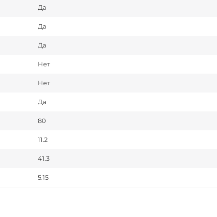
Да
Да
Да
Нет
Нет
Да
80
11.2
41.3
5.15