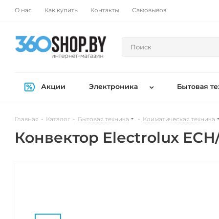
О нас
Как купить
Контакты
Самовывоз
Акции
Электроника
Бытовая те
Главная
-
Каталог
-
Бытовая техника
-
Климатическая техника
Конвектор Electrolux ECH