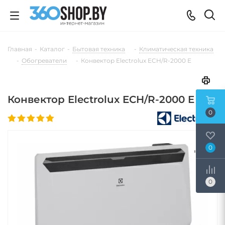
Главная
-
Каталог
-
Бытовая техника
-
Климатическая техника
-
Обогреватели
-
Конвектор Electrolux ECH/R-2000 E
Конвектор Electrolux ECH/R-2000 E
0
0
0