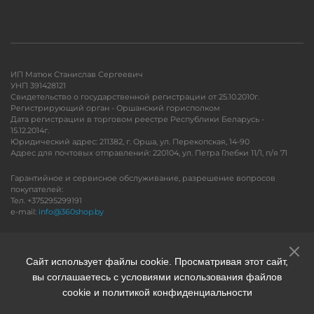
ИП Матюк Станислав Сергеевич
УНП 391428121
Свидетельство о государственной регистрации от 25.10.2010г.
Регистрирующий орган - Оршанский горисполком
Дата регистрации в торговом реестре Республики Беларусь -
15.12.2014г.
Юридический адрес: 211382, г. Орша, ул. Перекопская, 14-90
Адрес для почтовых отправлений: 220104, ул. Петра Глебки 11/1, п/я 71
Гарантийное и сервисное обслуживание, разрешение вопросов
покупателей:
Тел. +375295299191
e-mail:
info@360shop.by
Версия для печати
Сайт использует файлы cookie. Просматривая этот сайт,
вы соглашаетесь с условиями использования файлов
cookie и политикой конфиденциальности