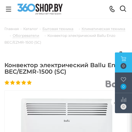
Главная
-
Каталог
-
Бытовая техника
-
Климатическая техника
-
Обогреватели
-
Конвектор электрический Ballu Enzo
BEC/EZMR-1500 (SC)
Конвектор электрический Ballu Enzo
0
BEC/EZMR-1500 (SC)
0
0