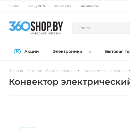
О нас
Как купить
Контакты
Самовывоз
Акции
Электроника
Бытовая те
Главная
-
Каталог
-
Бытовая техника
-
Климатическая техника
Конвектор электрический 