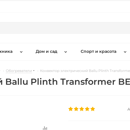
хника
Дом и сад
Спорт и красота
-
Обогреватели
-
Конвектор электрический Ballu Plinth Transform
Ballu Plinth Transformer B
А