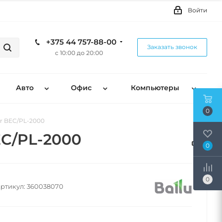
Войти
+375 44 757-88-00
Заказать звонок
с 10:00 до 20:00
Авто
Офис
Компьютеры
0
er BEC/PL-2000
EC/PL-2000
0
0
ртикул:
360038070