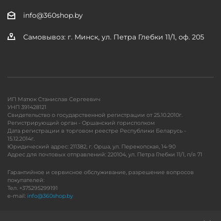
info@360shop.by
Самовывоз: г. Минск, ул. Петра Глебки 11/1, оф. 205
ИП Матюк Станислав Сергеевич
УНП 391428121
Свидетельство о государственной регистрации от 25.10.2010г.
Регистрирующий орган - Оршанский горисполком
Дата регистрации в торговом реестре Республики Беларусь -
15.12.2014г.
Юридический адрес: 211382, г. Орша, ул. Перекопская, 14-90
Адрес для почтовых отправлений: 220104, ул. Петра Глебки 11/1, п/я 71
Гарантийное и сервисное обслуживание, разрешение вопросов
покупателей:
Тел. +375295299191
e-mail:
info@360shop.by