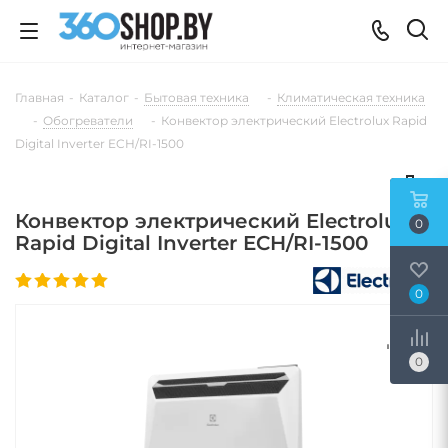
Главная
-
Каталог
-
Бытовая техника
-
Климатическая техника
-
Обогреватели
-
Конвектор электрический Electrolux Rapid
Digital Inverter ECH/RI-1500
Конвектор электрический Electrolux
0
Rapid Digital Inverter ECH/RI-1500
0
0