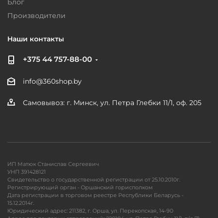
Блог
Производители
Наши контакты
+375 44 757-88-00
info@360shop.by
Самовывоз: г. Минск, ул. Петра Глебки 11/1, оф. 205
ИП Матюк Станислав Сергеевич
УНП 391428121
Свидетельство о государственной регистрации от 25.10.2010г.
Регистрирующий орган - Оршанский горисполком
Дата регистрации в торговом реестре Республики Беларусь -
15.12.2014г.
Юридический адрес: 211382, г. Орша, ул. Перекопская, 14-90