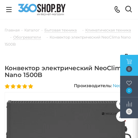
Главная
-
Каталог
-
Бытовая техника
-
Климатическая техника
-
Обогреватели
-
Конвектор электрический NeoClima Nano
1500B
Конвектор электрический NeoClima
0
Nano 1500B
Производитель:
Neoclima
0
0