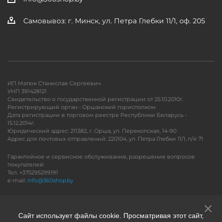
Самовывоз: г. Минск, ул. Петра Глебки 11/1, оф. 205
ИП Матюк Станислав Сергеевич
УНП 391428121
Свидетельство о государственной регистрации от 25.10.2010г.
Регистрирующий орган - Оршанский горисполком
Дата регистрации в торговом реестре Республики Беларусь -
15.12.2014г.
Юридический адрес: 211382, г. Орша, ул. Перекопская, 14-90
Адрес для почтовых отправлений: 220104, ул. Петра Глебки 11/1, п/я 71
Гарантийное и сервисное обслуживание, разрешение вопросов
покупателей:
Тел. +375295299191
e-mail:
info@360shop.by
Версия для печати
Сайт использует файлы cookie. Просматривая этот сайт,