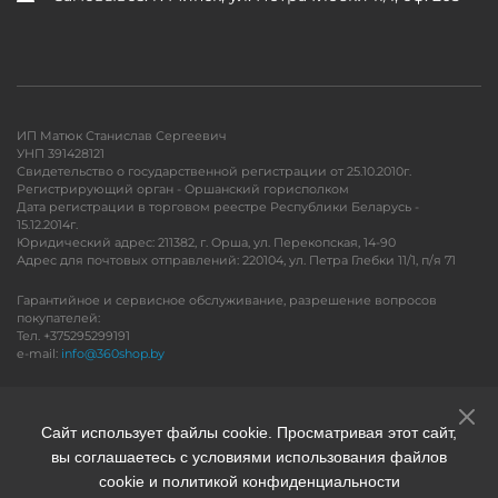
ИП Матюк Станислав Сергеевич
УНП 391428121
Свидетельство о государственной регистрации от 25.10.2010г.
Регистрирующий орган - Оршанский горисполком
Дата регистрации в торговом реестре Республики Беларусь -
15.12.2014г.
Юридический адрес: 211382, г. Орша, ул. Перекопская, 14-90
Адрес для почтовых отправлений: 220104, ул. Петра Глебки 11/1, п/я 71
Гарантийное и сервисное обслуживание, разрешение вопросов
покупателей:
Тел. +375295299191
e-mail:
info@360shop.by
Версия для печати
Сайт использует файлы cookie. Просматривая этот сайт,
вы соглашаетесь с условиями использования файлов
cookie и политикой конфиденциальности