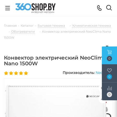
Главная
-
Каталог
-
Бытовая техника
-
Климатическая техника
-
Обогреватели
-
Конвектор электрический NeoClima Nano
1500W
Конвектор электрический NeoClima
0
Nano 1500W
Производитель:
Neoclima
0
0