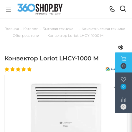
Главная
-
Каталог
-
Бытовая техника
-
Климатическая техника
-
Обогреватели
-
Конвектор Loriot LHCY-1000 M
Конвектор Loriot LHCY-1000 M
0
0
0