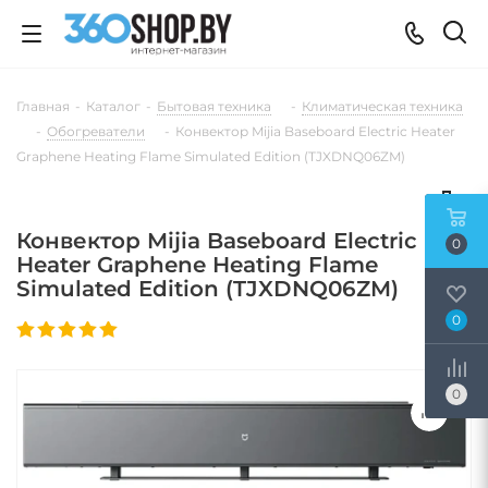
Главная
-
Каталог
-
Бытовая техника
-
Климатическая техника
-
Обогреватели
-
Конвектор Mijia Baseboard Electric Heater
Graphene Heating Flame Simulated Edition (TJXDNQ06ZM)
Конвектор Mijia Baseboard Electric
0
Heater Graphene Heating Flame
Simulated Edition (TJXDNQ06ZM)
0
0