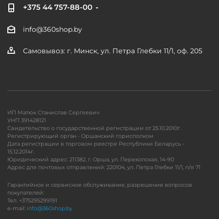
+375 44 757-88-00
info@360shop.by
Самовывоз: г. Минск, ул. Петра Глебки 11/1, оф. 205
ИП Матюк Станислав Сергеевич
УНП 391428121
Свидетельство о государственной регистрации от 25.10.2010г.
Регистрирующий орган - Оршанский горисполком
Дата регистрации в торговом реестре Республики Беларусь -
15.12.2014г.
Юридический адрес: 211382, г. Орша, ул. Перекопская, 14-90
Адрес для почтовых отправлений: 220104, ул. Петра Глебки 11/1, п/я 71
Гарантийное и сервисное обслуживание, разрешение вопросов
покупателей:
Тел. +375295299191
e-mail:
info@360shop.by