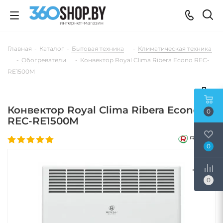
Главная
-
Каталог
-
Бытовая техника
-
Климатическая техника
-
Обогреватели
-
Конвектор Royal Clima Ribera Econo REC-
RE1500M
Конвектор Royal Clima Ribera Econo
0
REC-RE1500M
0
0