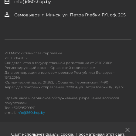
info@360shop.by
Самовывоз: г. Минск, ул. Петра Глебки 11/1, оф. 205
ИП Матюк Станислав Сергеевич
УНП 391428121
Свидетельство о государственной регистрации от 25.10.2010г.
Регистрирующий орган - Оршанский горисполком
Дата регистрации в торговом реестре Республики Беларусь -
15.12.2014г.
Юридический адрес: 211382, г. Орша, ул. Перекопская, 14-90
Адрес для почтовых отправлений: 220104, ул. Петра Глебки 11/1, п/я 71
Гарантийное и сервисное обслуживание, разрешение вопросов
покупателей:
Тел. +375295299191
e-mail:
info@360shop.by
Версия для печати
Сайт использует файлы cookie. Просматривая этот сайт,