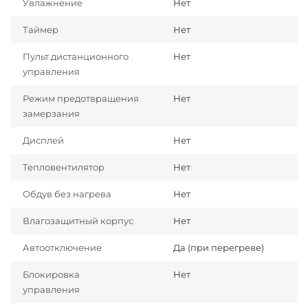
Увлажнение
Нет
Таймер
Нет
Пульт дистанционного
Нет
управления
Режим предотвращения
Нет
замерзания
Дисплей
Нет
Тепловентилятор
Нет
Обдув без нагрева
Нет
Влагозащитный корпус
Нет
Автоотключение
Да (при перегреве)
Блокировка
Нет
управления