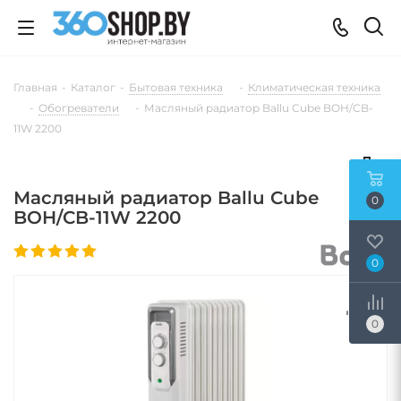
Главная
-
Каталог
-
Бытовая техника
-
Климатическая техника
-
Обогреватели
-
Масляный радиатор Ballu Cube BOH/CB-
11W 2200
Масляный радиатор Ballu Cube
0
BOH/CB-11W 2200
0
0