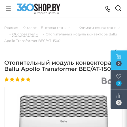
Главная
-
Каталог
-
Бытовая техника
-
Климатическая техника
-
Обогреватели
-
Отопительный модуль конвектора Ballu
Apollo Transformer BEC/AT-1500
Отопительный модуль конвектора
0
Ballu Apollo Transformer BEC/AT-1500
0
0