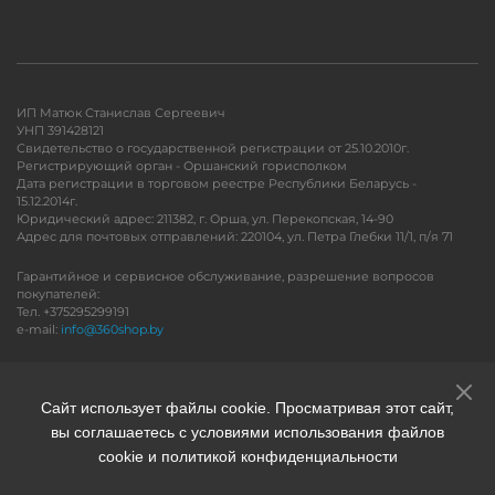
ИП Матюк Станислав Сергеевич
УНП 391428121
Свидетельство о государственной регистрации от 25.10.2010г.
Регистрирующий орган - Оршанский горисполком
Дата регистрации в торговом реестре Республики Беларусь -
15.12.2014г.
Юридический адрес: 211382, г. Орша, ул. Перекопская, 14-90
Адрес для почтовых отправлений: 220104, ул. Петра Глебки 11/1, п/я 71
Гарантийное и сервисное обслуживание, разрешение вопросов
покупателей:
Тел. +375295299191
e-mail:
info@360shop.by
Версия для печати
Сайт использует файлы cookie. Просматривая этот сайт,
вы соглашаетесь с условиями использования файлов
cookie и политикой конфиденциальности