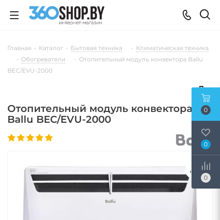
Главная
-
Каталог
-
Бытовая техника
-
Климатическая техника
-
Обогреватели
-
Отопительный модуль конвектора Ballu
BEC/EVU-2000
Отопительный модуль конвектора
0
Ballu BEC/EVU-2000
0
0