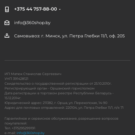
+375 44 757-88-00
info@360shop.by
Самовывоз: г. Минск, ул. Петра Глебки 11/1, оф. 205
ИП Матюк Станислав Сергеевич
УНП 391428121
Свидетельство о государственной регистрации от 25.10.2010г.
Регистрирующий орган - Оршанский горисполком
Дата регистрации в торговом реестре Республики Беларусь -
15.12.2014г.
Юридический адрес: 211382, г. Орша, ул. Перекопская, 14-90
Адрес для почтовых отправлений: 220104, ул. Петра Глебки 11/1, п/я 71
Гарантийное и сервисное обслуживание, разрешение вопросов
покупателей:
Тел. +375295299191
e-mail:
info@360shop.by