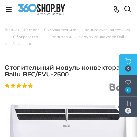
Главная
-
Каталог
-
Бытовая техника
-
Климатическая техника
-
Обогреватели
-
Отопительный модуль конвектора Ballu
BEC/EVU-2500
Отопительный модуль конвектора
0
Ballu BEC/EVU-2500
0
0