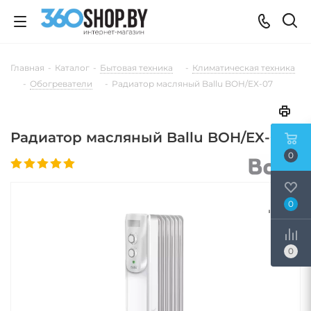
Главная
-
Каталог
-
Бытовая техника
-
Климатическая техника
-
Обогреватели
-
Радиатор масляный Ballu BOH/EX-07
Радиатор масляный Ballu BOH/EX-07
0
0
0