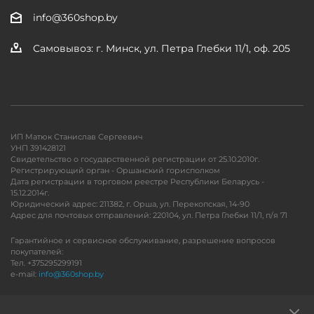
info@360shop.by
Самовывоз: г. Минск, ул. Петра Глебки 11/1, оф. 205
ИП Матюк Станислав Сергеевич
УНП 391428121
Свидетельство о государственной регистрации от 25.10.2010г.
Регистрирующий орган - Оршанский горисполком
Дата регистрации в торговом реестре Республики Беларусь -
15.12.2014г.
Юридический адрес: 211382, г. Орша, ул. Перекопская, 14-90
Адрес для почтовых отправлений: 220104, ул. Петра Глебки 11/1, п/я 71
Гарантийное и сервисное обслуживание, разрешение вопросов
покупателей:
Тел. +375295299191
e-mail:
info@360shop.by